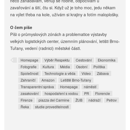
něco zanadávám, věnuji se rodině, odpočívám u
zavařování a šití, čtu si. Když už je toho moc, jedu někam
na výlet třeba na kole, užívám si krajiny a fotím maloplošky.
O čem píše
Píši o průmyslových zónách a problematice výstavby
velkých logistických center, územním plánování, letišti Brno-
Tuřany, vedení (radnici) městské části.
Homepage
Výběr Respektu
Cestování
Ekonomika
Fotografie
Kultura
Média
Osobní
Politika
Společnost
Technologie a věda
Video
Zábava
Zahraničí
Amazon
Letiště Brno-Tuřany
Transparentní správa
Homepage
náměstí
zasakování
hospodaření s vodou
PR
Florencie
Firenze
piazza del Carmine
ŽUB
nádraží
Petrov
Řeka
studie proveditelnosti