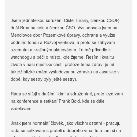
Jsem jednatelkou sdružení Čisté Tuřany, členkou ČSOP,
duší Brna na kole a členkou ČSO. Vystudovala jsem na
Mendlovce obor Pozemkové úpravy, ochrana a využití
půdního fondu a Rozvoj venkova, a proto se zabývám
územním a krajinným plánováním. To mě přivedlo k
watchdogu a péči o místo, kde žijeme. Řeším i kvalitu
života v naší městské části, protože téma zdraví je mi
taktéž blízké (mám vystudovanou zdravku na Jaselské v
době, kdy sestry byly ještě sestry).
Ráda se síťuji s dalšími lidmi a sdruženími, proto jezdívám
na konference a setkání Frank Bold, kde se dále
vzdělávám.
Jinak jsem normální člověk, jako všichni ostatní - pracuji,
ráda se setkávám s přáteli u dobrého vína, tu a tam si na