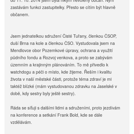
do 11. 10. 2014 jsem byla nikým nevolený občan. Nyní
zastávám funkci zastupitelky. Přesto se cítím být hlavně
občanem.
Jsem jednatelkou sdružení Čisté Tuřany, členkou ČSOP,
duší Brna na kole a členkou ČSO. Vystudovala jsem na
Mendlovce obor Pozemkové úpravy, ochrana a využití
půdního fondu a Rozvoj venkova, a proto se zabývám
územním a krajinným plánováním. To mě přivedlo k
watchdogu a péči o místo, kde žijeme. Řeším i kvalitu
života v naší městské části, protože téma zdraví je mi
taktéž blízké (mám vystudovanou zdravku na Jaselské v
době, kdy sestry byly ještě sestry).
Ráda se síťuji s dalšími lidmi a sdruženími, proto jezdívám
na konference a setkání Frank Bold, kde se dále
vzdělávám.