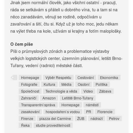
Jinak jsem normální člověk, jako všichni ostatní - pracuji,
ráda se setkávám s přáteli u dobrého vína, tu a tam si na
něco zanadávám, věnuji se rodině, odpočívám u
zavařování a šití, čtu si. Když už je toho moc, jedu někam
na výlet třeba na kole, užívám si krajiny a fotím maloplošky.
O čem píše
Píši o průmyslových zónách a problematice výstavby
velkých logistických center, územním plánování, letišti Brno-
Tuřany, vedení (radnici) městské části.
Homepage
Výběr Respektu
Cestování
Ekonomika
Fotografie
Kultura
Média
Osobní
Politika
Společnost
Technologie a věda
Video
Zábava
Zahraničí
Amazon
Letiště Brno-Tuřany
Transparentní správa
Homepage
náměstí
zasakování
hospodaření s vodou
PR
Florencie
Firenze
piazza del Carmine
ŽUB
nádraží
Petrov
Řeka
studie proveditelnosti